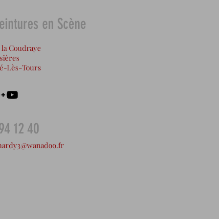
Peintures en Scène
 la Coudraye
ssières
ué-Lès-Tours
94 12 40
.hardy3@wanadoo.fr