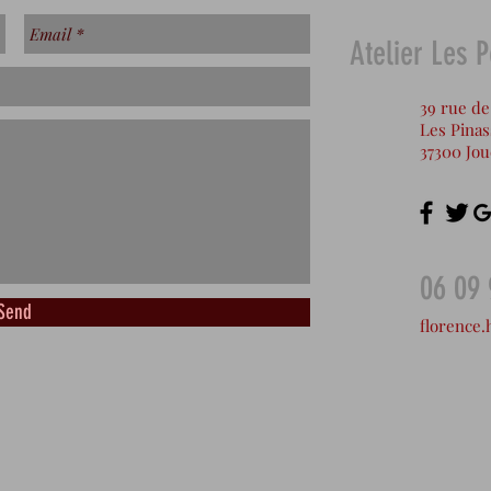
Atelier Les 
39 rue de
Les Pina
37300 Jo
06 09 
Send
florence